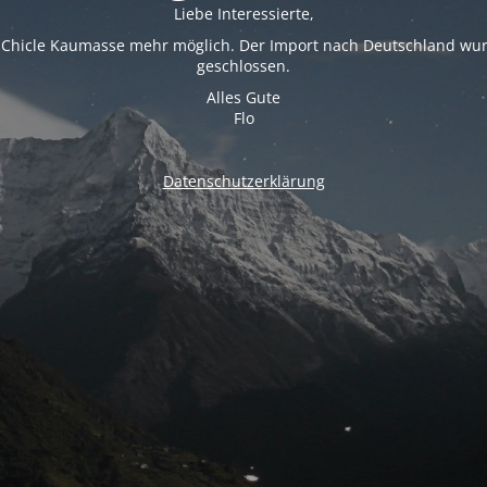
Liebe Interessierte,
n Chicle Kaumasse mehr möglich. Der Import nach Deutschland wu
geschlossen.
Alles Gute
Flo
Datenschutzerklärung